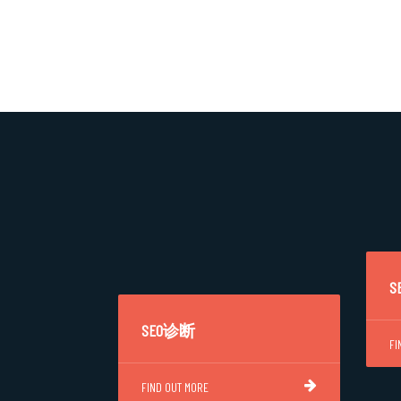
SEO诊断
FI
FIND OUT MORE