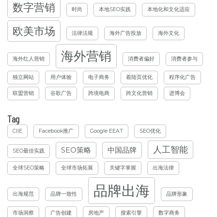
数字营销
时尚
本地SEO实践
本地化和文化适应
欧美市场
法律法规
海外广告投放
海外文化
海外营销
海外红人营销
消费者偏好
消费者参与
独立网站
用户体验
电子商务
着陆页优化
程序化广告
联盟营销
谷歌广告
跨境电商
跨文化营销
进博会
Tag
CIIE
Facebook推广
Google EEAT
SEO优化
人工智能
SEO策略
中国品牌
SEO最佳实践
全球SEO策略
全球市场拓展
关键字掌握
出海法律
品牌出海
出海规范
品牌一致性
品牌形象
市场洞察
广告创建
房地产
搜索引擎
数字商务