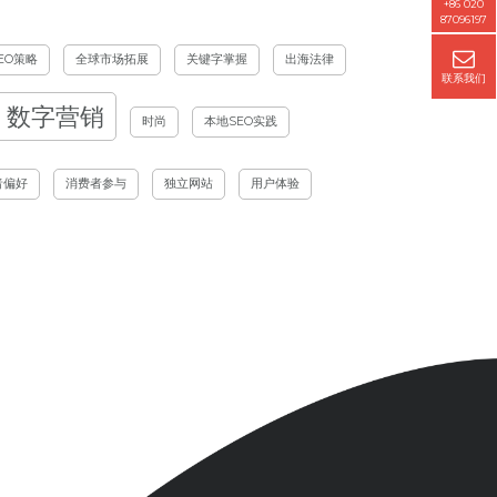
+86 020
87096197
EO策略
全球市场拓展
关键字掌握
出海法律
联系我们
数字营销
时尚
本地SEO实践
者偏好
消费者参与
独立网站
用户体验