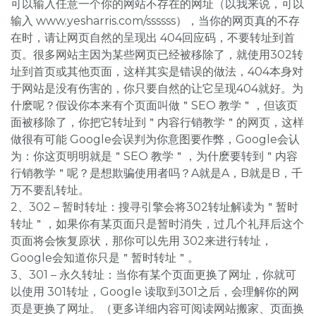
可以输入任意一个你的网站不存在的网址（以我来说，可以
输入 www.yesharris.com/ssssss），当你的网页真的不存
在时，请让网页自然的呈现出 404回应码，不要转址到首
页。很多网站主因为某些网页已经被移除了，就使用302转
址到首页或其他页面，这样其实是错误的做法，404本身对
于网站是没有伤害的，你只要自然的让它呈现404就好。为
什麽呢？假设你本来有个页面叫做＂SEO 教学＂，但该页
面被移除了，你把它转址到＂内容行销教学＂的网页，这样
做很有可能 Google会误判为你意图要作弊，Google会认
为：你这页明明就是＂SEO 教学＂，为什麽要转到＂内容
行销教学＂呢？是想欺骗使用者吗？A就是A，B就是B，千
万不要乱转址。
2、302 – 暂时转址：搜寻引擎会将302转址解读为＂暂时
转址＂，如果你有某页面只是暂时消失，过几个礼拜后这个
页面将会恢复原状，那你可以先用 302来进行转址，
Google会知道你只是＂暂时转址＂。
3、301 – 永久转址：当你有某个页面更换了网址，你就可
以使用 301转址，Google 读取到301之后，会理解你的网
页是更换了网址。（更多详细内容可阅读网站搬家、页面换